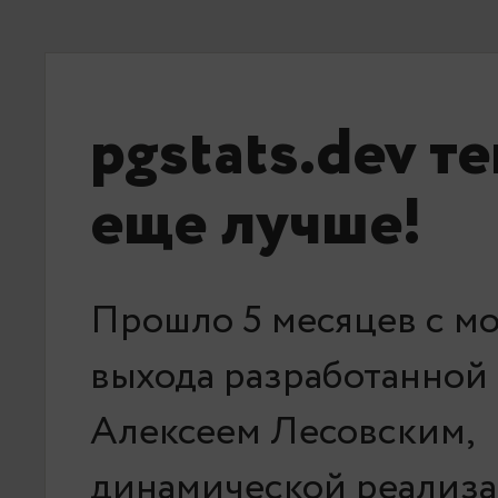
pgstats.dev т
еще лучше!
Прошло 5 месяцев с м
выхода разработанной
Алексеем Лесовским,
динамической реализ