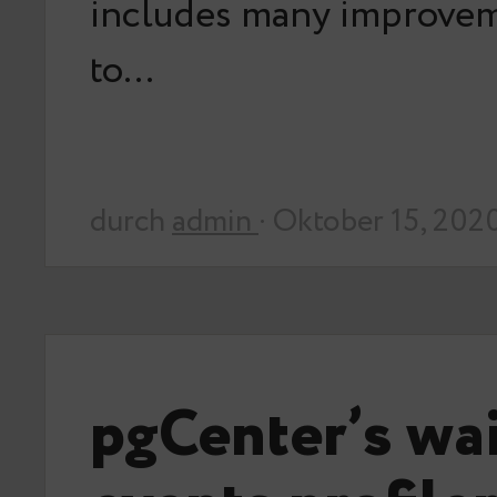
includes many improvem
to…
durch
admin
· Oktober 15, 202
pgCenter’s wa