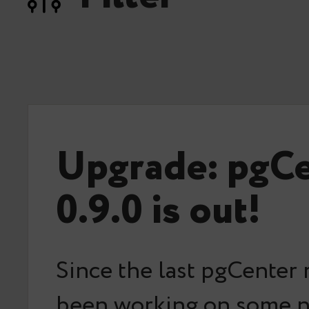
Upgrade: pgC
0.9.0 is out!
Since the last pgCenter 
been working on some 