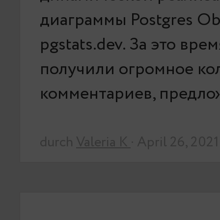
диаграммы Postgres Obs
pgstats.dev. За это вре
получили огромное ко
комментариев, предл
durch
Valeria K
· April 26, 2021