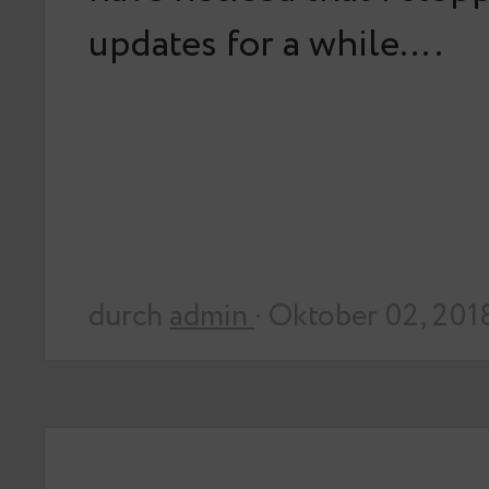
updates for a while….
durch
admin
· Oktober 02, 201