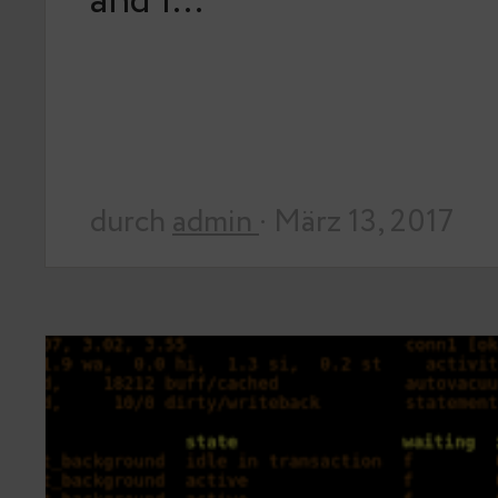
and I…
durch
admin
· März 13, 2017