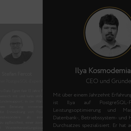
Ilya Kosmodemia
Stefan Fercot
CEO und Gründe
rer PostgreSQL-Experte
zu Data Egret fast 15 Jahre Expertise
Mit über einem Jahrzehnt Erfahrun
bereich mit und kann umfangreiche
ist Ilya auf PostgreSQL-Fe
Kundensupport, in der Wartung und
schen Beratung vorweisen. Sein
Leistungsoptimierung und Ma
 die Entwicklung von Postgres ist
Datenbank-, Betriebssystem- und 
, insbesondere als einer der
zu pgBackRest, einer zuverlässigen
Durchsatzes spezialisiert. Er hat 
 Wiederherstellungslösung für