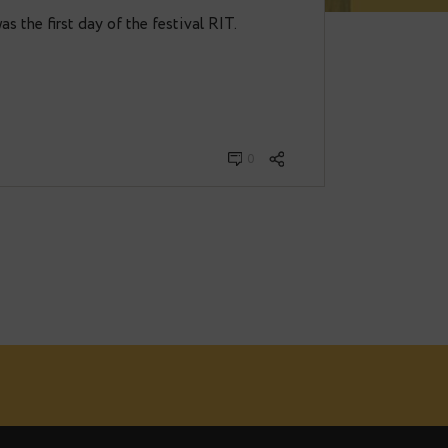
t.
. Today was the first day of the festival RIT.
…
0