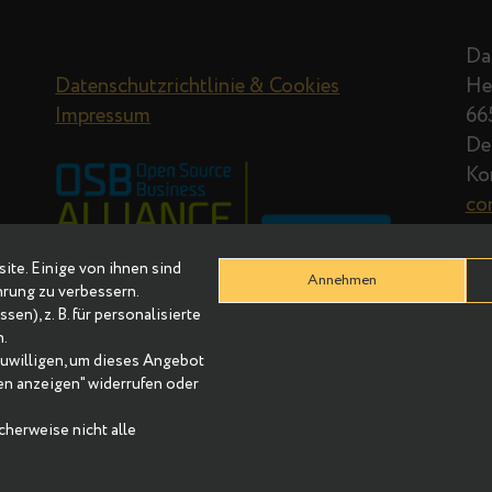
Datenschutzrichtlinie & Cookies
Impressum
r Website. Einige von ihnen sind
Annehmen
re Erfahrung zu verbessern.
Adressen), z. B. für personalisierte
nhalten.