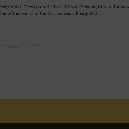
PostgreSQL OnLine Troubleshoo
PostgreSQL Meetup on RITFest 2015 at Moscow, Russia
One of the events of the festival was a PostgreSQL
durch
admin
· Mai 21, 2015