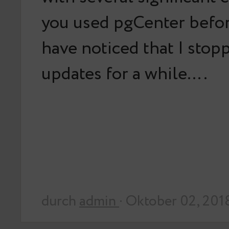
you used pgCenter befor
have noticed that I stop
updates for a while….
durch
admin
· Oktober 02, 201