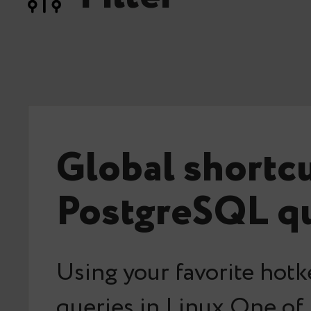
Global shortc
PostgreSQL qu
Using your favorite hotk
queries in Linux One of