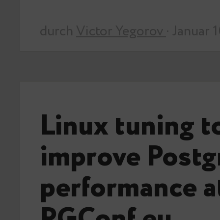
durch
Victor Yegorov
· Januar 
Linux tuning t
improve Post
performance a
PGConf.eu