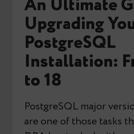
An Ultimate G
Upgrading Yo
PostgreSQL
Installation: 
to 18
PostgreSQL major versi
are one of those tasks th