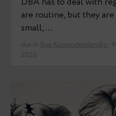
DBA has to deal with reg
are routine, but they are 
small,…
durch
Ilya Kosmodemiansky
· 
2026