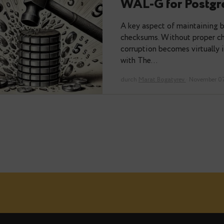
From Backu
WAL-G fo
A key aspect of 
checksums. Witho
corruption become
with The…
durch
Marat Bogaty