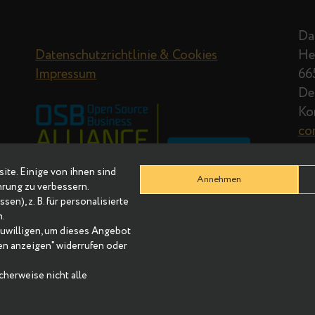
Datenschutzrichtlinie & Cookies
Impressum
r Website. Einige von ihnen sind
Annehmen
re Erfahrung zu verbessern.
Adressen), z. B. für personalisierte
nhalten.