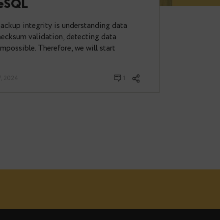
p to Integrity: Leveraging
r PostgreSQL
maintaining backup integrity is understanding data
ut proper checksum validation, detecting data
s virtually impossible. Therefore, we will start
rev
· November 07, 2024
1