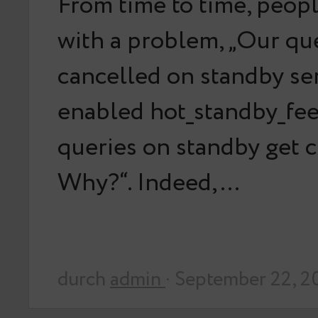
From time to time, peop
with a problem, „Our qu
cancelled on standby se
enabled hot_standby_fee
queries on standby get c
Why?“. Indeed,…
durch
admin
· September 22, 2