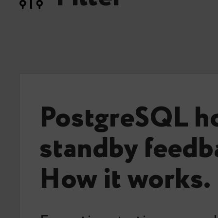
PostgreSQL h
standby feedb
How it works.