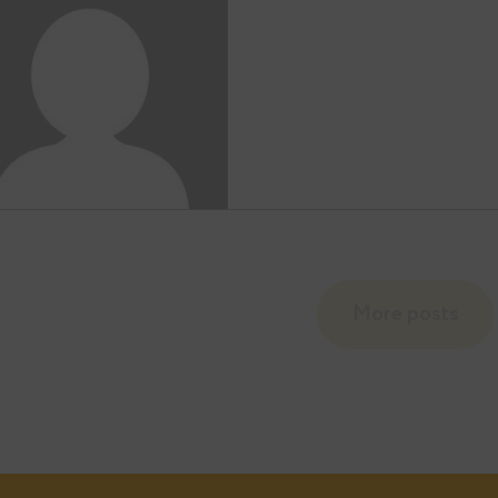
Daniil Ro
More