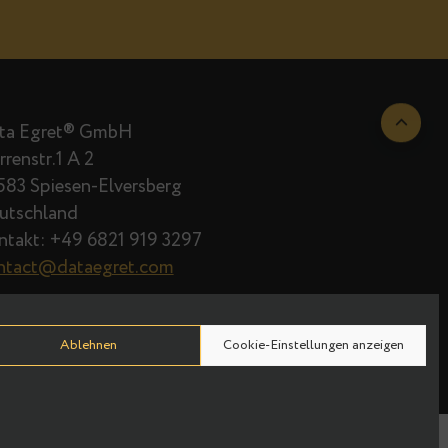
Data Egret® GmbH
Herrenstr.1 A 2
66583 Spiesen-Elversberg
Deutschland
Kontakt: +49 6821 919 3297
contact@dataegret.com