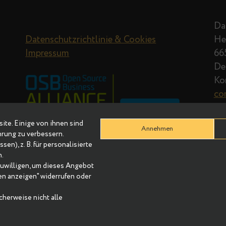
Datenschutzrichtlinie & Cookies
Impressum
r Website. Einige von ihnen sind
Annehmen
re Erfahrung zu verbessern.
Adressen), z. B. für personalisierte
nhalten.