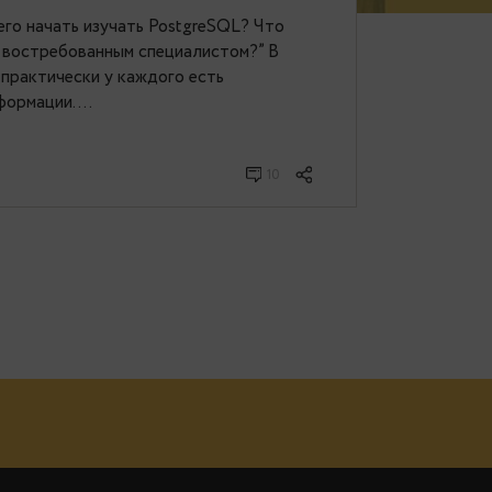
L – от теории к практике
ивают: “С чего начать изучать PostgreSQL? Что
 грамотным и востребованным специалистом?” В
ифровизации практически у каждого есть
 доступ к информации….
i 06, 2020
10