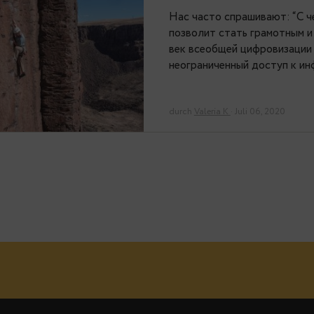
PostgreSQ
Нас часто спраш
позволит стать
век всеобщей ц
неограниченный
durch
Valeria K
· Jul