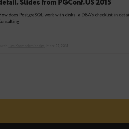
How does PostgreSQL work with 
detail. Slides from PGConf.US 2
How does PostgreSQL work with disks: a DBA’s chec
Consulting
durch
Ilya Kosmodemiansky
· März 27, 2015