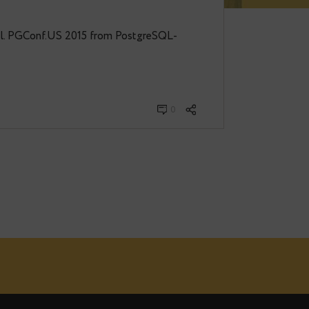
disks: a DBA’s checklist in
015
klist in detail. PGConf.US 2015 from PostgreSQL-
0