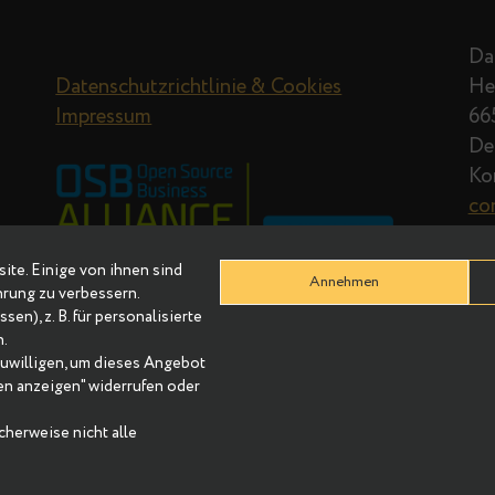
Datenschutzrichtlinie & Cookies
Impressum
r Website. Einige von ihnen sind
Annehmen
re Erfahrung zu verbessern.
Adressen), z. B. für personalisierte
nhalten.