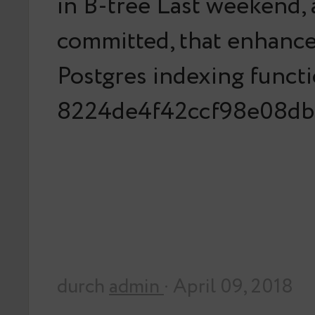
in B-tree Last weekend, 
committed, that enhance
Postgres indexing functi
8224de4f42ccf98e08d
durch
admin
· April 09, 2018