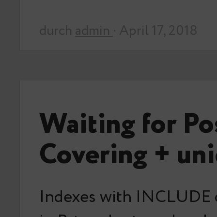
durch
admin
· April 17, 2018
Waiting for Po
Covering + uni
Indexes with INCLUDE c