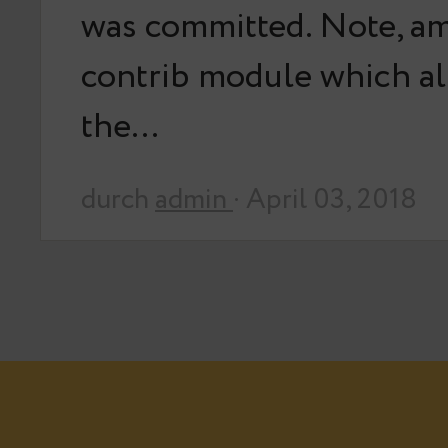
was committed. Note, am
contrib module which al
the…
durch
admin
· April 03, 2018