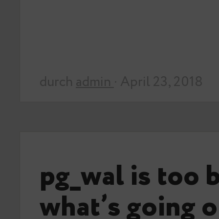
durch
admin
· April 23, 2018
pg_wal is too 
what’s going 