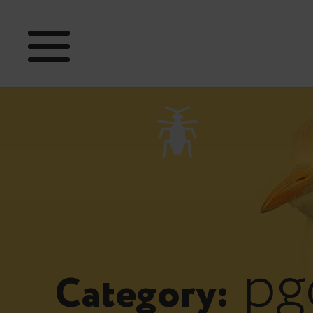
pg
Category: