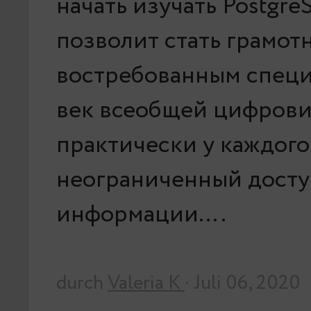
начать изучать Postgr
позволит стать грамот
востребованным специ
век всеобщей цифров
практически у каждого
неограниченный досту
информации….
durch
Valeria K
· Juli 06, 2020