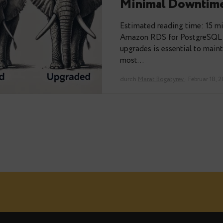
How to Up
Minimal 
Estimated readin
Amazon RDS for 
upgrades is essen
most…
durch
Marat Bogaty