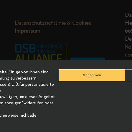
Datenschutzrichtlinie & Cookies
Impressum
r Website. Einige von ihnen sind
Annehmen
re Erfahrung zu verbessern.
Adressen), z. B. für personalisierte
nhalten.