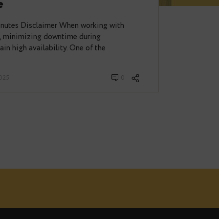
grade RDS PostgreSQL with
Downtime
g time: 15 minutes Disclaimer When working with
PostgreSQL, minimizing downtime during
tial to maintain high availability. One of the
rev
· Februar 18, 2025
0