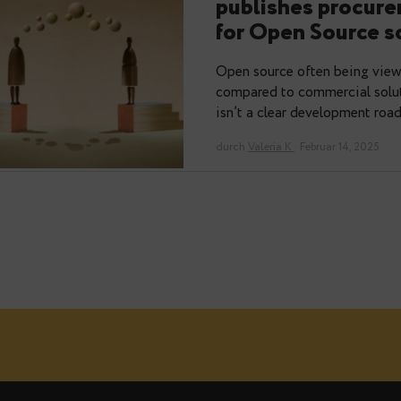
Open Sour
publishes
for Open 
Open source ofte
compared to comm
isn’t a clear de
durch
Valeria K
· Feb