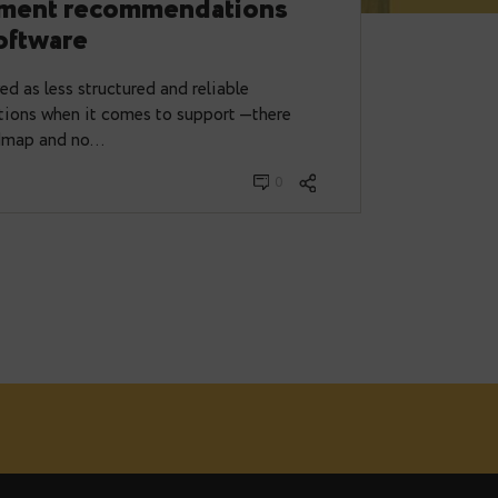
ce Business Alliance (OSBA)
 procurement recommendations
Source software
n being viewed as less structured and reliable
ercial solutions when it comes to support —there
velopment roadmap and no…
ruar 14, 2025
0