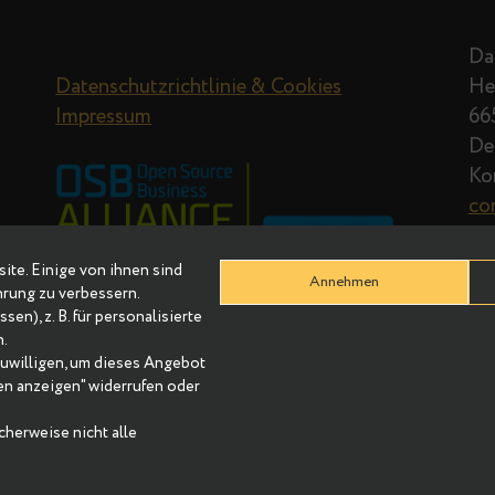
Datenschutzrichtlinie & Cookies
Impressum
r Website. Einige von ihnen sind
Annehmen
re Erfahrung zu verbessern.
Adressen), z. B. für personalisierte
nhalten.