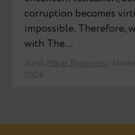
corruption becomes virt
impossible. Therefore, we
with The…
durch
Marat Bogatyrev
· Nove
2024