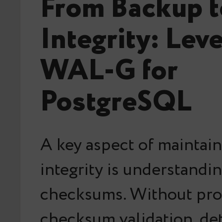
From Backup t
Integrity: Lev
WAL-G for
PostgreSQL
A key aspect of maintai
integrity is understandi
checksums. Without pr
checksum validation, det