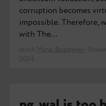
corruption becomes virt
impossible. Therefore, we
with The…
durch
Marat Bogatyrev
· Nove
2024
pg_wal is too 